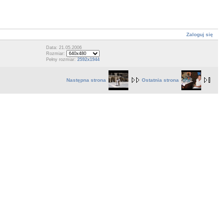
Zaloguj się
Data: 21.05.2006
Rozmiar:
Pełny rozmiar:
2592x1944
Następna strona
Ostatnia strona