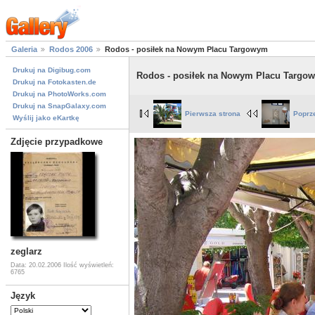
Galeria
Rodos 2006
Rodos - posiłek na Nowym Placu Targowym
Drukuj na Digibug.com
Rodos - posiłek na Nowym Placu Targo
Drukuj na Fotokasten.de
Drukuj na PhotoWorks.com
Drukuj na SnapGalaxy.com
Pierwsza strona
Poprz
Wyślij jako eKartkę
Zdjęcie przypadkowe
zeglarz
Data: 20.02.2006
Ilość wyświetleń:
6765
Język