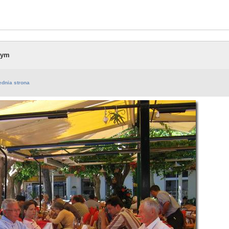
wym
ednia strona