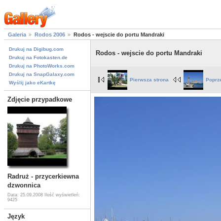
Galeria
Rodos 2006
Rodos - wejscie do portu Mandraki
Drukuj na Digibug.com
Rodos - wejscie do portu Mandraki
Drukuj na Fotokasten.de
Drukuj na PhotoWorks.com
Drukuj na SnapGalaxy.com
Pierwsza strona
Poprz
Wyślij jako eKartkę
Zdjęcie przypadkowe
Radruż - przycerkiewna
dzwonnica
Data: 25.09.2008
Ilość wyświetleń:
9425
Język