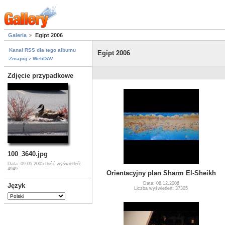
Galeria
Egipt 2006
Kanał RSS dla tego albumu
Egipt 2006
Zmapuj z WebDAV
Zdjęcie przypadkowe
100_3640.jpg
Data: 09.05.2005
Ilość wyświetleń:
4949
Orientacyjny plan Sharm El-Sheikh
Data: 08.12.2006
Język
Liczba wyświetleń: 37305