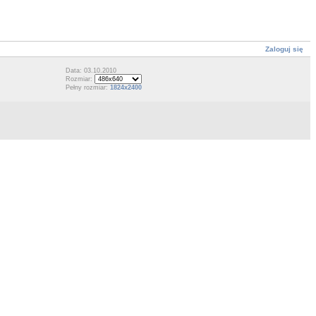
Zaloguj się
Data: 03.10.2010
Rozmiar:
Pełny rozmiar:
1824x2400