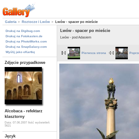
Galeria
Roztocze i Lwów
Lwów - spacer po mieście
Lwów - spacer po mieście
Drukuj na Digibug.com
Drukuj na Fotokasten.de
Lwów - pod Adasiem
Drukuj na PhotoWorks.com
Drukuj na SnapGalaxy.com
Wyślij jako eKartkę
Pierwsza strona
Poprz
Zdjęcie przypadkowe
Alcobaca - refektarz
klasztorny
Data: 07.06.2007
Ilość wyświetleń:
5621
Język