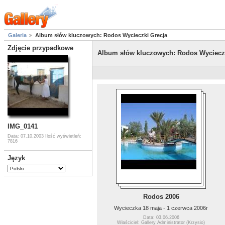
Galeria
Album słów kluczowych: Rodos Wycieczki Grecja
Zdjęcie przypadkowe
Album słów kluczowych: Rodos Wyciecz
IMG_0141
Data: 07.10.2003
Ilość wyświetleń:
7816
Język
Rodos 2006
Wycieczka 18 maja - 1 czerwca 2006r
Data: 03.06.2006
Właściciel: Gallery Administrator (Krzysio)