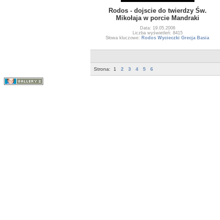
Rodos - dojscie do twierdzy Św.
Mikołaja w porcie Mandraki
Data: 19.05.2006
Liczba wyświetleń: 8415
Słowa kluczowe:
Rodos Wycieczki Grecja Basia
Strona:
1
2
3
4
5
6