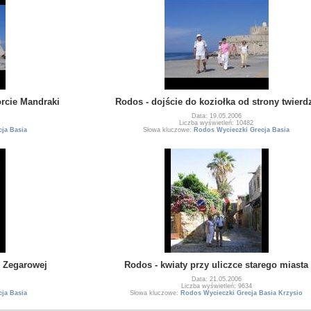
orcie Mandraki
Rodos - dojście do koziołka od strony twierd
Data: 19.05.2006
Liczba wyświetleń: 10482
ja Basia
Słowa kluczowe:
Rodos Wycieczki Grecja Basia
y Zegarowej
Rodos - kwiaty przy uliczce starego miasta
Data: 21.05.2006
Liczba wyświetleń: 9634
ja Basia
Słowa kluczowe:
Rodos Wycieczki Grecja Basia Krzysio