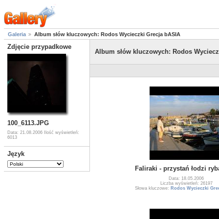
Galeria
Album słów kluczowych: Rodos Wycieczki Grecja bASIA
Zdjęcie przypadkowe
Album słów kluczowych: Rodos Wyciecz
100_6113.JPG
Data: 21.08.2006
Ilość wyświetleń:
6013
Język
Faliraki - przystań łodzi ry
Data: 18.05.2006
Liczba wyświetleń: 26197
Słowa kluczowe:
Rodos Wycieczki Grec