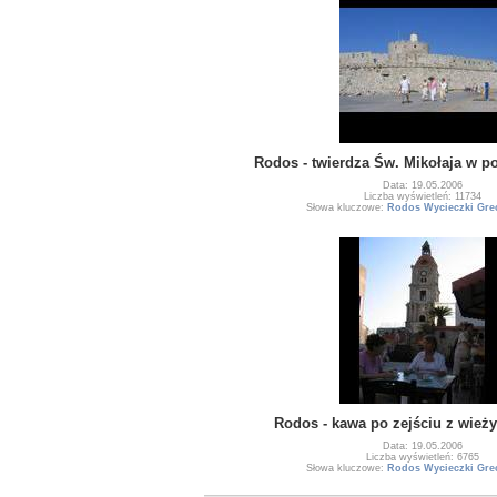
Rodos - twierdza Św. Mikołaja w p
Data: 19.05.2006
Liczba wyświetleń: 11734
Słowa kluczowe:
Rodos Wycieczki Grec
Rodos - kawa po zejściu z wież
Data: 19.05.2006
Liczba wyświetleń: 6765
Słowa kluczowe:
Rodos Wycieczki Grec