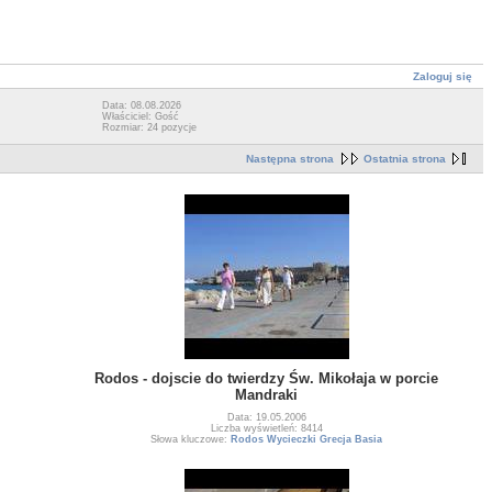
Zaloguj się
Data: 08.08.2026
Właściciel: Gość
Rozmiar: 24 pozycje
Następna strona
Ostatnia strona
Rodos - dojscie do twierdzy Św. Mikołaja w porcie
Mandraki
Data: 19.05.2006
Liczba wyświetleń: 8414
Słowa kluczowe:
Rodos Wycieczki Grecja Basia