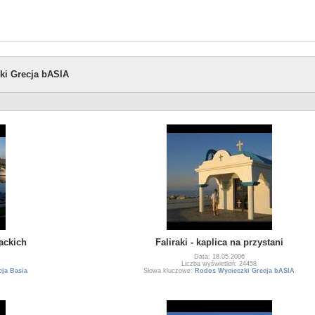
ki Grecja bASIA
backich
Faliraki - kaplica na przystani
Data: 18.05.2006
Liczba wyświetleń: 24458
ja Basia
Słowa kluczowe:
Rodos Wycieczki Grecja bASIA