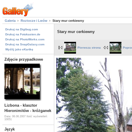
Galeria
Roztocze i Lwów
Stary mur cerkiewny
Drukuj na Digibug.com
Stary mur cerkiewny
Drukuj na Fotokasten.de
Drukuj na PhotoWorks.com
Drukuj na SnapGalaxy.com
Pierwsza strona
Poprz
Wyślij jako eKartkę
Zdjęcie przypadkowe
Lizbona - klasztor
Hieronimitów - króżganek
Data: 06.06.2007
Ilość wyświetleń:
10051
Język