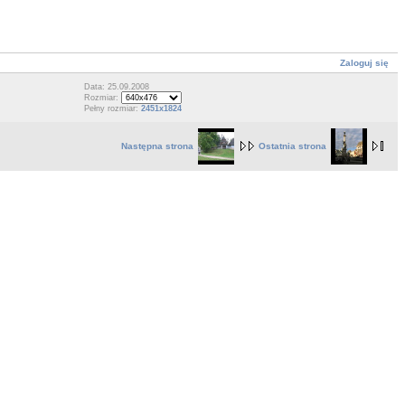
Zaloguj się
Data: 25.09.2008
Rozmiar:
Pełny rozmiar:
2451x1824
Następna strona
Ostatnia strona